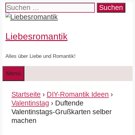
Zum
Suchen
Inhalt
nach:
springen
Liebesromantik
Alles über Liebe und Romantik!
Menü
Startseite
›
DIY-Romantik Ideen
›
Valentinstag
› Duftende
Valentinstags-Grußkarten selber
machen