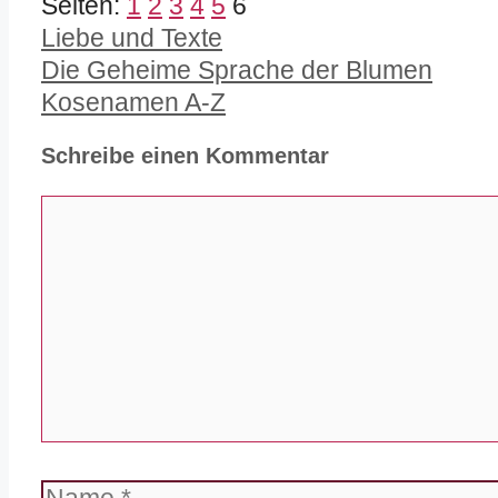
Seiten:
1
2
3
4
5
6
Kategorien
Liebe und Texte
Die Geheime Sprache der Blumen
Kosenamen A-Z
Schreibe einen Kommentar
Kommentar
Name