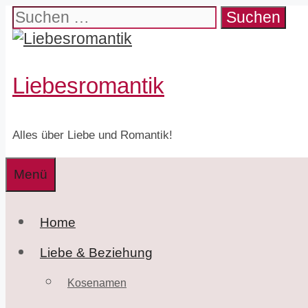
Zum
Suchen
Inhalt
nach:
springen
Liebesromantik
Alles über Liebe und Romantik!
Menü
Home
Liebe & Beziehung
Kosenamen