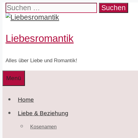
Zum
Suchen
Inhalt
nach:
springen
Liebesromantik
Alles über Liebe und Romantik!
Menü
Home
Liebe & Beziehung
Kosenamen