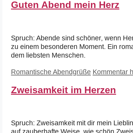
Guten Abend mein Herz
Spruch: Abende sind schöner, wenn Her
zu einem besonderen Moment. Ein roman
dem liebsten Menschen.
Kategorien
Romantische Abendgrüße
Kommentar h
Zweisamkeit im Herzen
Spruch: Zweisamkeit mit dir mein Liebli
auf zauberhafte Weise, wie schön Zweisa