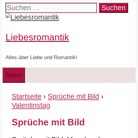
Zum
Suchen
Inhalt
nach:
springen
Liebesromantik
Alles über Liebe und Romantik!
Menü
Startseite
›
Sprüche mit Bild
›
Valentinstag
Sprüche mit Bild