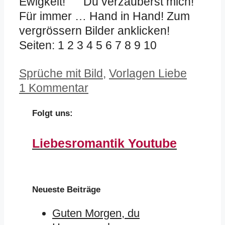
Ewigkeit! Du verzauberst mich!
Für immer … Hand in Hand! Zum
vergrössern Bilder anklicken!
Seiten: 1 2 3 4 5 6 7 8 9 10
Kategorien
Sprüche mit Bild
,
Vorlagen Liebe
1 Kommentar
Folgt uns:
Liebesromantik Youtube
Neueste Beiträge
Guten Morgen, du