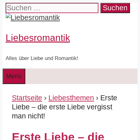
Zum
Suchen
Inhalt
nach:
springen
Liebesromantik
Alles über Liebe und Romantik!
Menü
Startseite
›
Liebesthemen
› Erste
Liebe – die erste Liebe vergisst
man nicht!
Erste Liebe – die